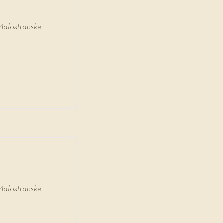
Malostranské
Malostranské