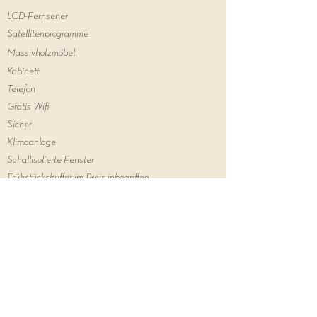
LCD-Fernseher
Satellitenprogramme
Massivholzmöbel
Kabinett
Telefon
Gratis Wifi
Sicher
Klimaanlage
Schallisolierte Fenster
Frühstücksbuffet im Preis inbegriffen
Předchozí pokoj
Další pokoj
Fön
Hygieneartikel
Handtücher
Bettwäsche
Dusche oder Bad