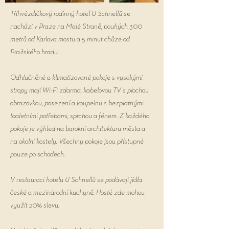
Tříhvězdičkový rodinný hotel U Schnellů se
nachází v Praze na Malé Straně, pouhých 300
metrů od Karlova mostu a 5 minut chůze od
Pražského hradu.
Odhlučněné a klimatizované pokoje s vysokými
stropy mají Wi-Fi zdarma, kabelovou TV s plochou
obrazovkou, posezení a koupelnu s bezplatnými
toaletními potřebami, sprchou a fénem. Z každého
pokoje je výhled na barokní architekturu města a
na okolní kostely. Všechny pokoje jsou přístupné
pouze po schodech.
V restauraci hotelu U Schnellů se podávají jídla
české a mezinárodní kuchyně. Hosté zde mohou
využít 20% slevu.