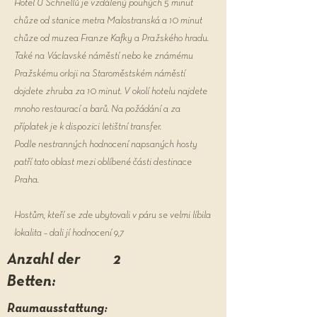
Hotel U Schnellů je vzdálený pouhých 5 minut
chůze od stanice metra Malostranská a 10 minut
chůze od muzea Franze Kafky a Pražského hradu.
Také na Václavské náměstí nebo ke známému
Pražskému orloji na Staroměstském náměstí
dojdete zhruba za 10 minut. V okolí hotelu najdete
mnoho restaurací a barů. Na požádání a za
příplatek je k dispozici letištní transfer.
Podle nestranných hodnocení napsaných hosty
patří tato oblast mezi oblíbené části destinace
Praha.
Hostům, kteří se zde ubytovali v páru se velmi líbila
lokalita – dali jí hodnocení 9,7
Anzahl der
2
Betten:
Raumausstattung: