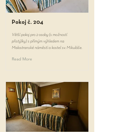
Pokoj č. 204
Větší pokoj pro 2 osoby (s možností
přistýlky) s přímým výhledem na
Malostranské náměstí a kostel sv. Mikuláše.
Read More