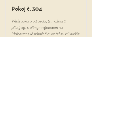
Pokoj č. 304
Větší pokoj pro 2 osoby (s možností
přistýlky) s přímým výhledem na
Malostranské náměstí a kostel sv. Mikuláše.
Read More
+420 257 531 036
We support the organization
terton.cz
©2022 U Schnell