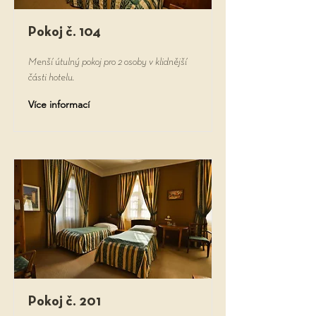
Pokoj č. 104
Menší útulný pokoj pro 2 osoby v klidnější
části hotelu.
Více informací
Pokoj č. 201