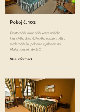
Pokoj č. 102
Prostornější, luxusnější verze našeho
klasického dvoulůžkového pokoje s větší,
modernější koupelnou a výhledem na
Malostranské náměstí.
Více informací