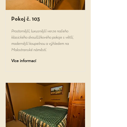
Pokoj č. 103
Prostornější, luxusnější verze našeho
klasického dvoulůžkového pokoje s větší,
modernější koupelnou a výhledem na
Malostranské náměstí.
Více informací