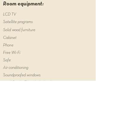
Room equipment:
LCD TV
Satellite programs
Solid wood furniture
Cabinet
Phone
Free Wi-Fi
Safe
Air conditioning
Soundproofed windows
Breakfast buffet included in the price
Předchozí pokoj
Další pokoj
Hairdryer
Hygiene supplies
Towels
Bedding